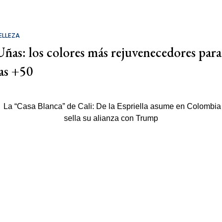
ELLEZA
Uñas: los colores más rejuvenecedores para
las +50