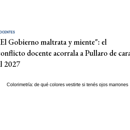
OCENTES
"El Gobierno maltrata y miente": el
conflicto docente acorrala a Pullaro de car
al 2027