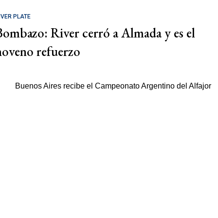
IVER PLATE
Bombazo: River cerró a Almada y es el
noveno refuerzo