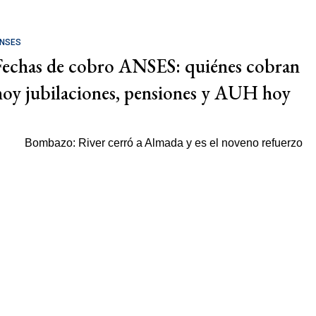
NSES
Fechas de cobro ANSES: quiénes cobran
hoy jubilaciones, pensiones y AUH hoy