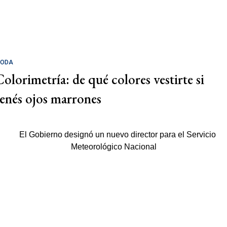
ODA
Colorimetría: de qué colores vestirte si
tenés ojos marrones