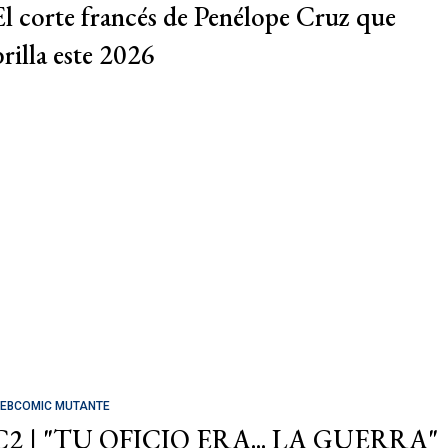
El corte francés de Penélope Cruz que
brilla este 2026
EBCOMIC MUTANTE
C2 | "TU OFICIO ERA... LA GUERRA"