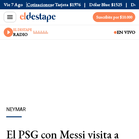
r Oficial
Vie 7 Ago
$1520
Cotizaciones
Dólar Tarjeta
$1976
Dólar Blue
$1525
Dólar
Suscribite por $10.000
EL DESTAPE
EN VIVO
RADIO
NEYMAR
El PSG con Messi visita a