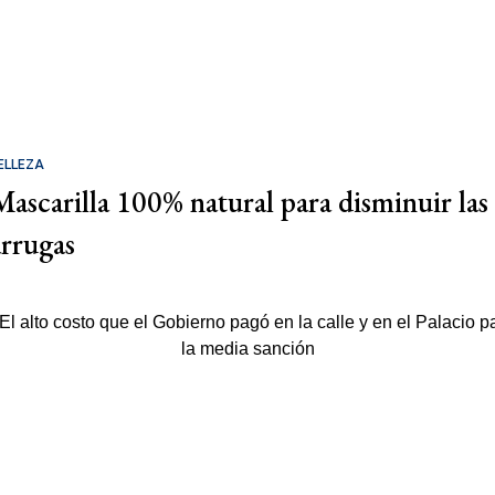
ELLEZA
Mascarilla 100% natural para disminuir las
arrugas