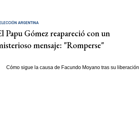
ELECCIÓN ARGENTINA
El Papu Gómez reapareció con un
misterioso mensaje: "Romperse"