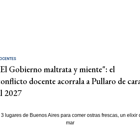
OCENTES
"El Gobierno maltrata y miente": el
conflicto docente acorrala a Pullaro de car
al 2027