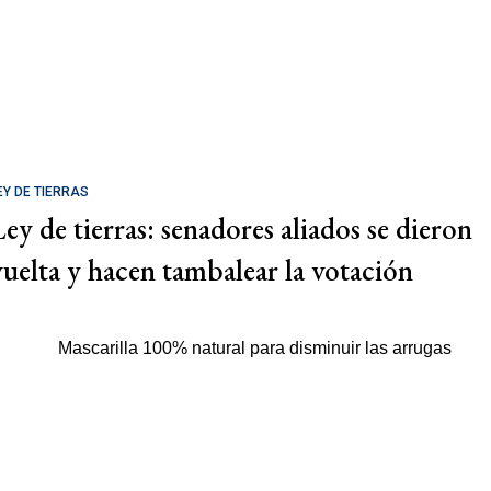
EY DE TIERRAS
Ley de tierras: senadores aliados se dieron
vuelta y hacen tambalear la votación