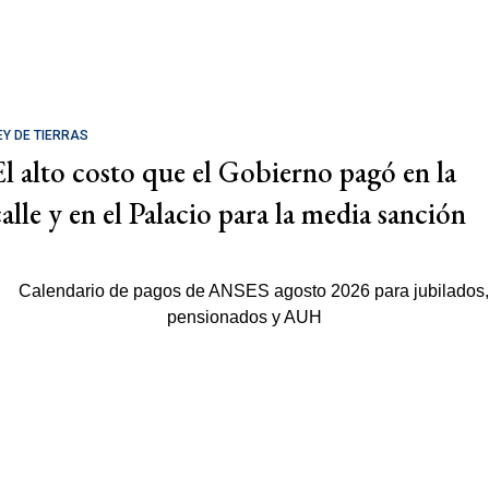
EY DE TIERRAS
El alto costo que el Gobierno pagó en la
calle y en el Palacio para la media sanción