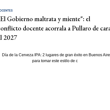
OCENTES
"El Gobierno maltrata y miente": el
conflicto docente acorrala a Pullaro de car
al 2027