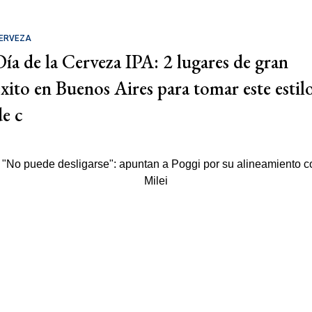
ERVEZA
Día de la Cerveza IPA: 2 lugares de gran
éxito en Buenos Aires para tomar este estil
de c