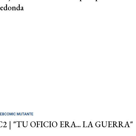
redonda
EBCOMIC MUTANTE
C2 | "TU OFICIO ERA... LA GUERRA"