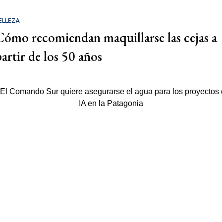
ELLEZA
Cómo recomiendan maquillarse las cejas a
partir de los 50 años