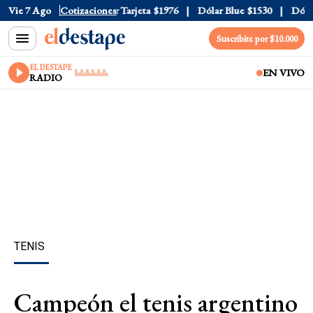
Oficial
Vie 7 Ago
$1520
Cotizaciones
Dólar Tarjeta
$1976
Dólar Blue
$1530
Dólar C
Suscribite por $10.000
EL DESTAPE
EN VIVO
RADIO
TENIS
Campeón el tenis argentino