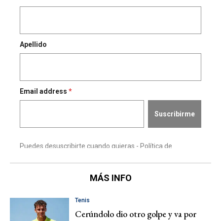
MÁS INFO
Tenis
Cerúndolo dio otro golpe y va por