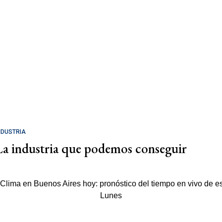
NDUSTRIA
La industria que podemos conseguir