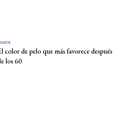
ELLEZA
El color de pelo que más favorece después
de los 60