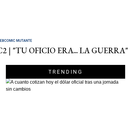
EBCOMIC MUTANTE
C2 | "TU OFICIO ERA... LA GUERRA"
TRENDING