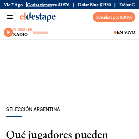
al
Vie 7 Ago
$1520
Dólar Tarjeta
Cotizaciones
$1976
Dólar Blue
$1530
Dólar CCL
$1
Suscribite por $10.000
EL DESTAPE
EN VIVO
RADIO
SELECCIÓN ARGENTINA
Qué jugadores pueden