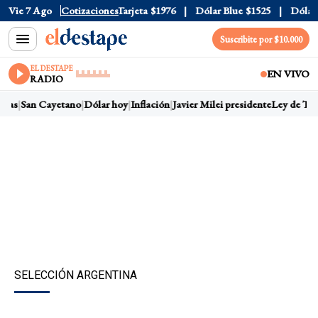
ficial
Vie 7 Ago
$1520
Cotizaciones
Dólar Tarjeta
$1976
Dólar Blue
$1525
Dólar CC
Suscribite por $10.000
EL DESTAPE
EN VIVO
RADIO
ras
San Cayetano
Dólar hoy
Inflación
Javier Milei presidente
Ley de Tierr
SELECCIÓN ARGENTINA