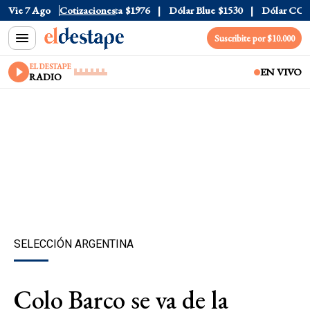
l
$1520
Vie 7 Ago
Dólar Tarjeta
Cotizaciones
$1976
Dólar Blue
$1530
Dólar CCL
$15
Suscribite por $10.000
EL DESTAPE
EN VIVO
RADIO
SELECCIÓN ARGENTINA
Colo Barco se va de la