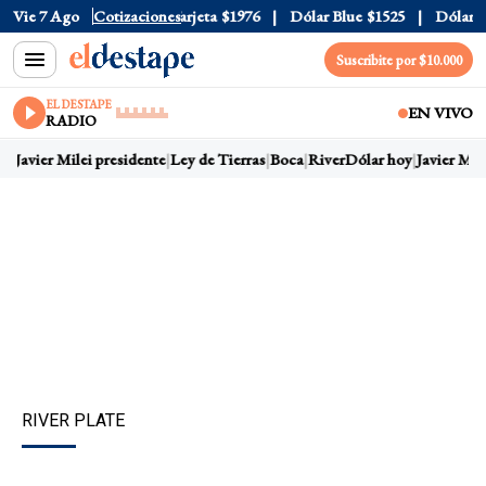
icial
Vie 7 Ago
$1520
Cotizaciones
Dólar Tarjeta
$1976
Dólar Blue
$1525
Dólar CCL
Suscribite por $10.000
EL DESTAPE
EN VIVO
RADIO
y
Javier Milei presidente
Ley de Tierras
Boca
River
Dólar hoy
Javier Milei
RIVER PLATE