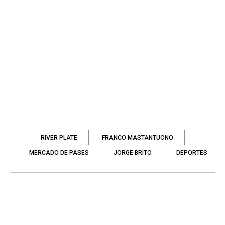
RIVER PLATE
FRANCO MASTANTUONO
MERCADO DE PASES
JORGE BRITO
DEPORTES