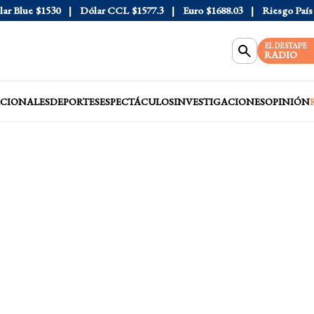
Blue
$1530
Dólar CCL
$1577.3
Euro
$1688.03
Riesgo País
40
EL DESTAPE
RADIO
CIONALES
DEPORTES
ESPECTÁCULOS
INVESTIGACIONES
OPINIÓN