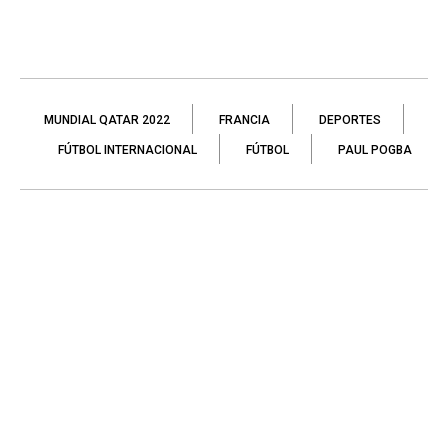
MUNDIAL QATAR 2022
FRANCIA
DEPORTES
FÚTBOL INTERNACIONAL
FÚTBOL
PAUL POGBA