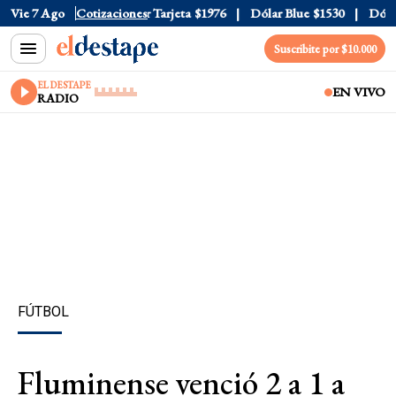
 Oficial
Vie 7 Ago
$1520
Cotizaciones
Dólar Tarjeta
$1976
Dólar Blue
$1530
Dólar 
Suscribite por $10.000
EL DESTAPE
EN VIVO
RADIO
FÚTBOL
Fluminense venció 2 a 1 a