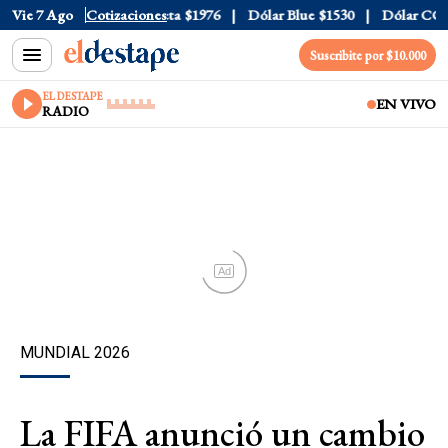
l
$1520
Vie 7 Ago
Dólar Tarjeta
Cotizaciones
$1976
Dólar Blue
$1530
Dólar CCL
$15
Suscribite por $10.000
EL DESTAPE
EN VIVO
RADIO
Ad
MUNDIAL 2026
La FIFA anunció un cambio