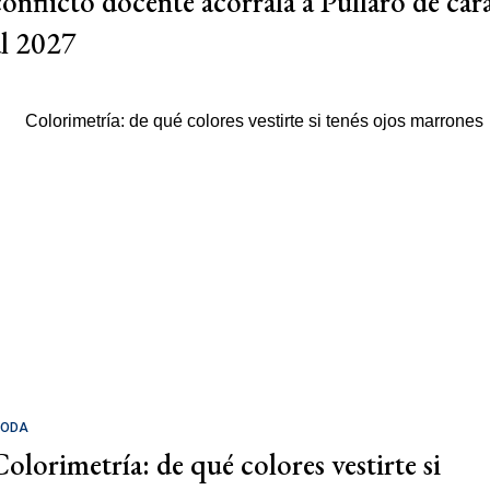
conflicto docente acorrala a Pullaro de car
al 2027
ODA
Colorimetría: de qué colores vestirte si