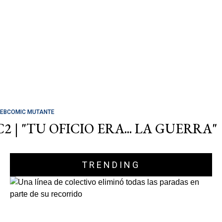
EBCOMIC MUTANTE
C2 | "TU OFICIO ERA... LA GUERRA"
TRENDING