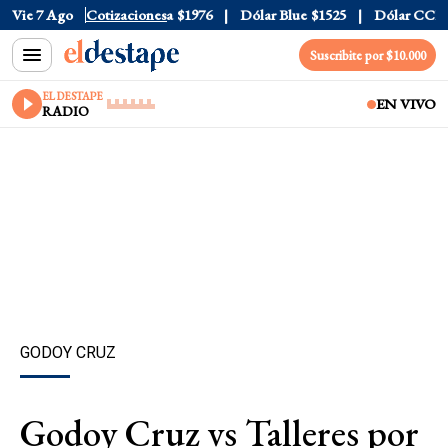
$1520
Vie 7 Ago
Dólar Tarjeta
Cotizaciones
$1976
Dólar Blue
$1525
Dólar CCL
$15
Suscribite por $10.000
EL DESTAPE
EN VIVO
RADIO
GODOY CRUZ
Godoy Cruz vs Talleres por