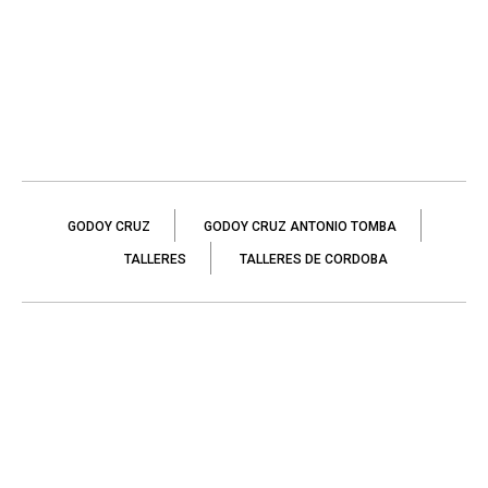
GODOY CRUZ
GODOY CRUZ ANTONIO TOMBA
TALLERES
TALLERES DE CORDOBA