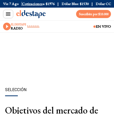
l
$1520
Vie 7 Ago
Dólar Tarjeta
Cotizaciones
$1976
Dólar Blue
$1530
Dólar CCL
$15
Suscribite por $10.000
EL DESTAPE
EN VIVO
RADIO
SELECCIÓN
Objetivos del mercado de