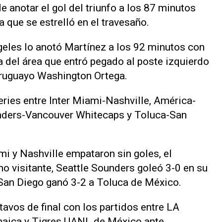
e anotar el gol del triunfo a los 87 minutos
 que se estrelló en el travesaño.
ngeles lo anotó Martínez a los 92 minutos con
a del área que entró pegado al poste izquierdo
 uruguayo Washington Ortega.
eries entre Inter Miami-Nashville, América-
unders-Vancouver Whitecaps y Toluca-San
ami y Nashville empataron sin goles, el
visitante, ‌Seattle Sounders goleó 3-0 en su
 San Diego ganó 3-2 a Toluca de México.
tavos de final ‌con los partidos ⁠entre LA
maica y Tigres UANL de México ante