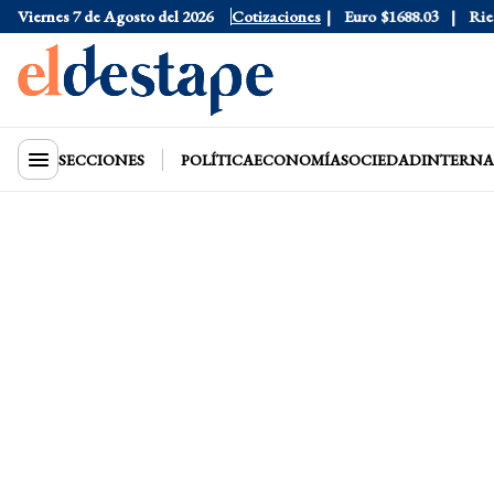
Dólar Blue
Viernes 7 de Agosto del 2026
$1530
Dólar CCL
Cotizaciones
$1577.3
Euro
$1688.03
Riesgo
SECCIONES
POLÍTICA
ECONOMÍA
SOCIEDAD
INTERNA