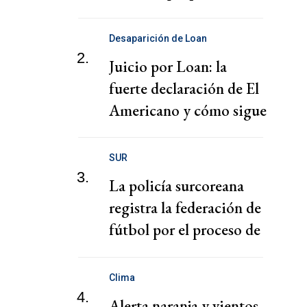
puertos
Desaparición de Loan
2.
Juicio por Loan: la
fuerte declaración de El
Americano y cómo sigue
el juicio
SUR
3.
La policía surcoreana
registra la federación de
fútbol por el proceso de
nombramiento de Hong
Clima
4.
Alerta naranja y vientos