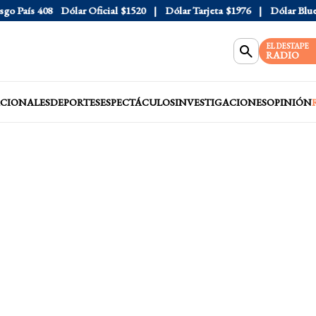
 País
408
Dólar Oficial
$1520
Dólar Tarjeta
$1976
Dólar Blue
$1
EL DESTAPE
RADIO
CIONALES
DEPORTES
ESPECTÁCULOS
INVESTIGACIONES
OPINIÓN