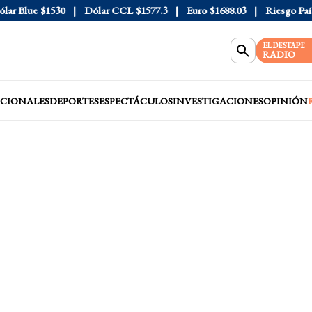
 Blue
$1530
Dólar CCL
$1577.3
Euro
$1688.03
Riesgo País
4
EL DESTAPE
RADIO
CIONALES
DEPORTES
ESPECTÁCULOS
INVESTIGACIONES
OPINIÓN