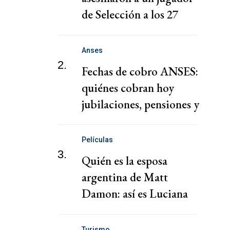
de Selección a los 27
años
Anses
2.
Fechas de cobro ANSES:
quiénes cobran hoy
jubilaciones, pensiones y
AUH hoy
Películas
3.
Quién es la esposa
argentina de Matt
Damon: así es Luciana
Barroso
Turismo