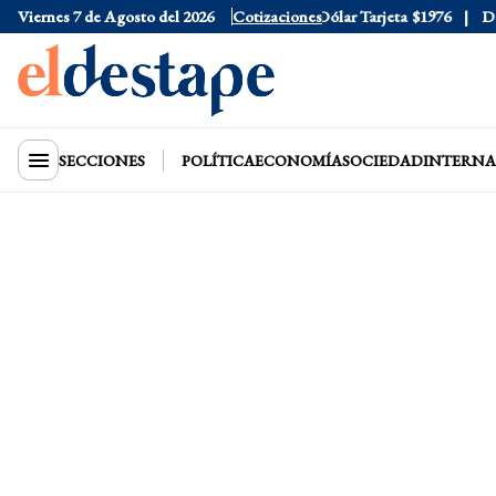
Viernes 7 de Agosto del 2026
Dólar Oficial
$1520
Cotizaciones
Dólar Tarjeta
$1976
Dólar
SECCIONES
POLÍTICA
ECONOMÍA
SOCIEDAD
INTERNA