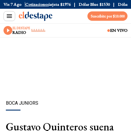
icial
Vie 7 Ago
$1520
Cotizaciones
Dólar Tarjeta
$1976
Dólar Blue
$1530
Dólar CCL
Suscribite por $10.000
EL DESTAPE
EN VIVO
RADIO
BOCA JUNIORS
Gustavo Quinteros suena