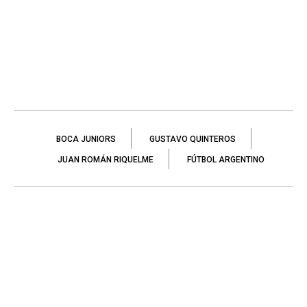
BOCA JUNIORS
GUSTAVO QUINTEROS
JUAN ROMÁN RIQUELME
FÚTBOL ARGENTINO