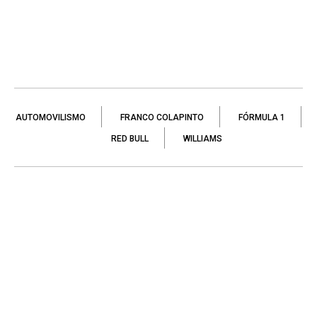
AUTOMOVILISMO
FRANCO COLAPINTO
FÓRMULA 1
RED BULL
WILLIAMS