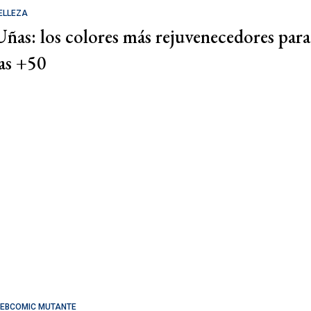
ELLEZA
Uñas: los colores más rejuvenecedores para
las +50
EBCOMIC MUTANTE