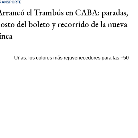
RANSPORTE
Arrancó el Trambús en CABA: paradas,
costo del boleto y recorrido de la nueva
ínea