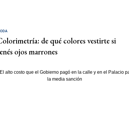
ODA
Colorimetría: de qué colores vestirte si
tenés ojos marrones