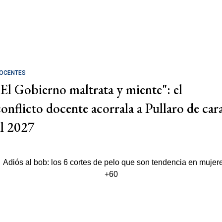
OCENTES
"El Gobierno maltrata y miente": el
conflicto docente acorrala a Pullaro de car
al 2027