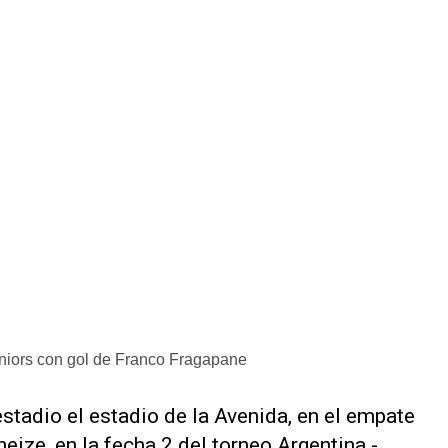
niors con gol de Franco Fragapane
estadio el estadio de la Avenida, en el empate
neize, en la fecha 2 del torneo Argentina -