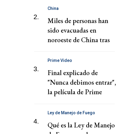
China
2.
Miles de personas han
sido evacuadas en
noroeste de China tras
fuertes lluvias e
inundaciones
Prime Video
3.
Final explicado de
"Nunca debimos entrar",
la película de Prime
Video
Ley de Manejo de Fuego
4.
Qué es la Ley de Manejo