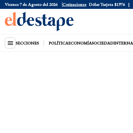
Viernes 7 de Agosto del 2026
Dólar Oficial
Cotizaciones
$1520
Dólar Tarjeta
$1976
Dól
SECCIONES
POLÍTICA
ECONOMÍA
SOCIEDAD
INTERNA