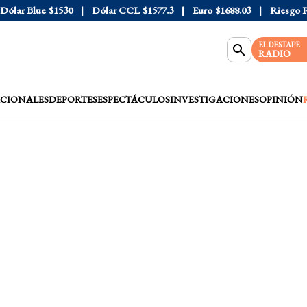
ar Blue
$1530
Dólar CCL
$1577.3
Euro
$1688.03
Riesgo País
EL DESTAPE
RADIO
CIONALES
DEPORTES
ESPECTÁCULOS
INVESTIGACIONES
OPINIÓN