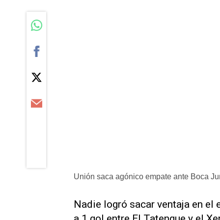
Unión saca agónico empate ante Boca Ju
Nadie logró sacar ventaja en el 
a 1 gol entre El Tatengue y el Xe