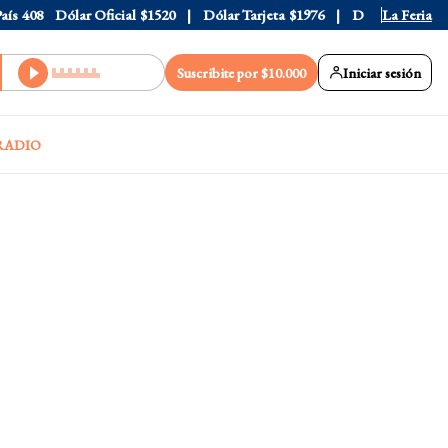
408
Dólar Oficial
$1520
Dólar Tarjeta
$1976
Dólar Blue
La Feria
$1530
Suscribite por $10.000
Iniciar sesión
RADIO