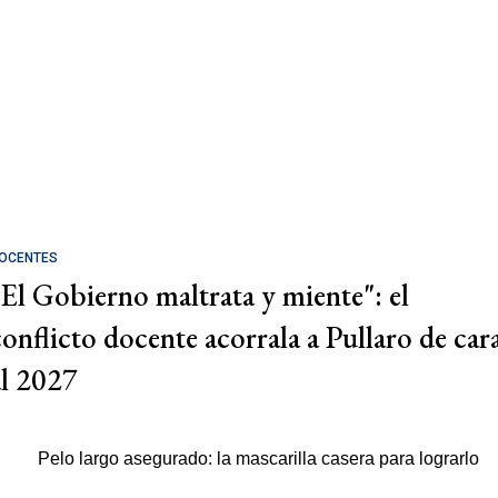
OCENTES
"El Gobierno maltrata y miente": el
conflicto docente acorrala a Pullaro de car
al 2027