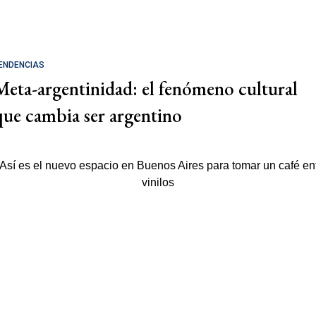
ENDENCIAS
Meta-argentinidad: el fenómeno cultural
que cambia ser argentino