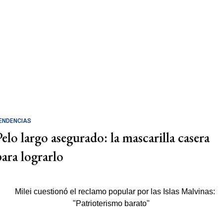
ENDENCIAS
Pelo largo asegurado: la mascarilla casera
para lograrlo