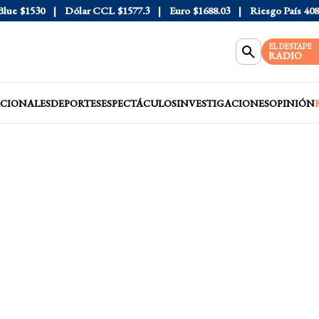
e
$1530
Dólar CCL
$1577.3
Euro
$1688.03
Riesgo País
408
D
EL DESTAPE
RADIO
CIONALES
DEPORTES
ESPECTÁCULOS
INVESTIGACIONES
OPINIÓN