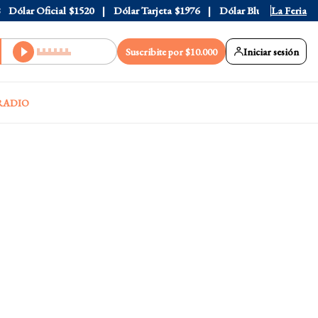
ólar Oficial
$1520
Dólar Tarjeta
$1976
Dólar Blue
$1530
La Feria
Dól
Suscribite por $10.000
Iniciar sesión
RADIO