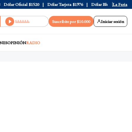
ólar Oficial
$1520
Dólar Tarjeta
$1976
Dólar Blue
$1525
La Feria
Dól
Suscribite por $10.000
Iniciar sesión
NES
OPINIÓN
RADIO