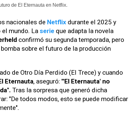
turo de El Eternauta en Netflix.
tos nacionales de
Netflix
durante el 2025 y
o el mundo. La
serie
que adapta la novela
erheld
confirmó su segunda temporada, pero
 bomba sobre el futuro de la producción
tado de
Otro Día Perdido (El Trece)
y cuando
l Eternauta
, aseguró:
"'
El Eternauta
' no
da".
Tras la sorpresa que generó dicha
rar: "De todos modos, esto se puede modificar
mente".