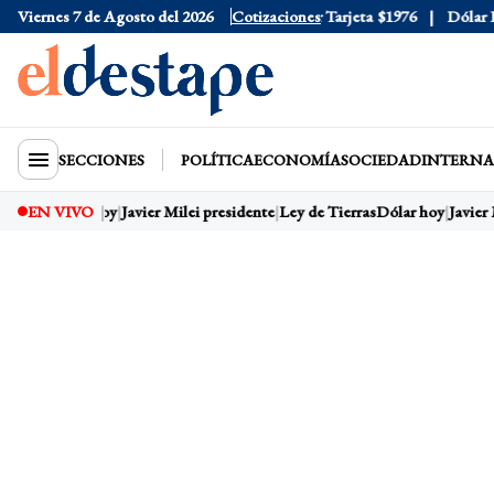
Viernes 7 de Agosto del 2026
Dólar Oficial
$1520
Cotizaciones
Dólar Tarjeta
$1976
Dólar Blu
SECCIONES
POLÍTICA
ECONOMÍA
SOCIEDAD
INTERNA
EN VIVO
Dólar hoy
Javier Milei presidente
Ley de Tierras
Dólar hoy
Javier 