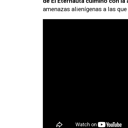
de
El Eternauta
culminó con la 
amenazas alienígenas a las que 