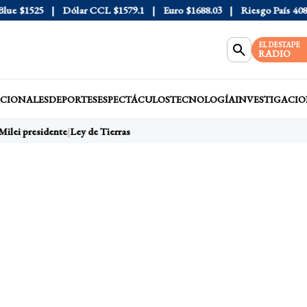
e
$1525
Dólar CCL
$1579.1
Euro
$1688.03
Riesgo País
408
D
EL DESTAPE
RADIO
CIONALES
DEPORTES
ESPECTÁCULOS
TECNOLOGÍA
INVESTIGACIO
Milei presidente
Ley de Tierras