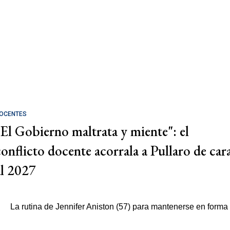
OCENTES
"El Gobierno maltrata y miente": el
conflicto docente acorrala a Pullaro de car
al 2027