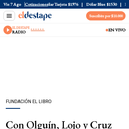
ólar Oficial
Vie 7 Ago
$1520
Cotizaciones
Dólar Tarjeta
$1976
Dólar Blue
$1530
Dól
Suscribite por $10.000
EL DESTAPE
EN VIVO
RADIO
FUNDACIÓN EL LIBRO
Con Olguín, Lojo y Cruz