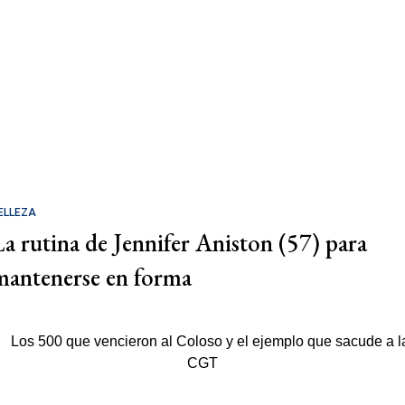
ELLEZA
La rutina de Jennifer Aniston (57) para
mantenerse en forma