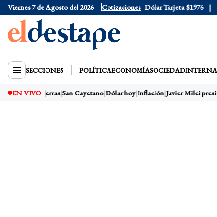
Viernes 7 de Agosto del 2026
Dólar Oficial
Cotizaciones
$1520
Dólar Tarjeta
$1976
Dól
SECCIONES
POLÍTICA
ECONOMÍA
SOCIEDAD
INTERNA
EN VIVO
Ley de Tierras
San Cayetano
Dólar hoy
Inflación
Javier Milei presid