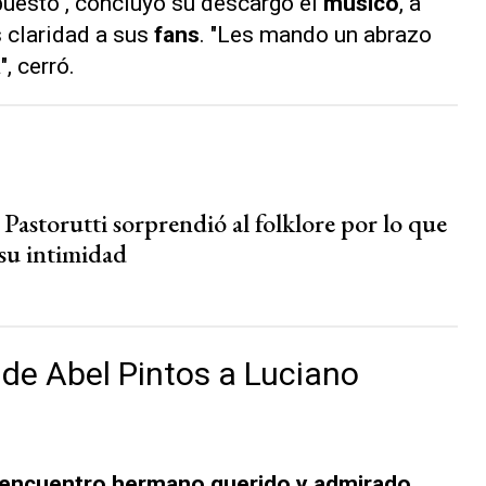
upuesto", concluyó su descargo el
músico
, a
s claridad a sus
fans
. "Les mando un abrazo
a
", cerró.
Pastorutti sorprendió al folklore por lo que
 su intimidad
 de Abel Pintos a Luciano
 encuentro hermano querido y admirado