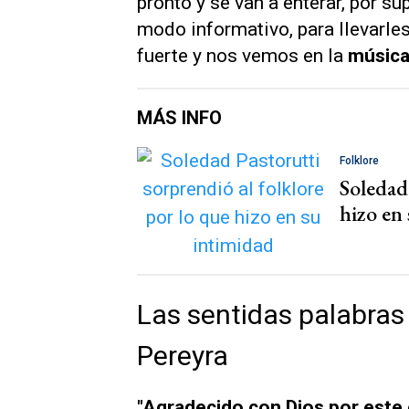
pronto y se van a enterar, por s
modo informativo, para llevarle
fuerte y nos vemos en la
músic
MÁS INFO
Folklore
Soledad 
hizo en
Las sentidas palabras
Pereyra
"Agradecido con Dios por este