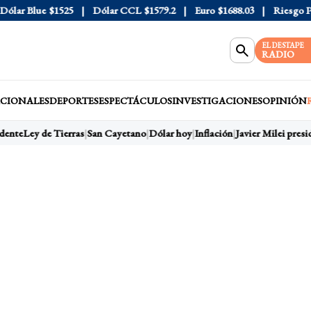
ar Blue
$1525
Dólar CCL
$1579.2
Euro
$1688.03
Riesgo País
EL DESTAPE
RADIO
CIONALES
DEPORTES
ESPECTÁCULOS
INVESTIGACIONES
OPINIÓN
ente
Ley de Tierras
San Cayetano
Dólar hoy
Inflación
Javier Milei presid