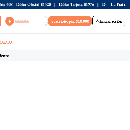
408
Dólar Oficial
$1520
Dólar Tarjeta
$1976
Dólar Blue
La Feria
$1525
Suscribite por $10.000
Iniciar sesión
RADIO
ente