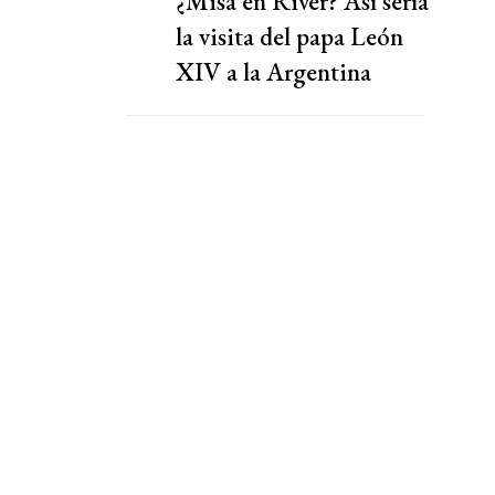
¿Misa en River? Así sería
la visita del papa León
XIV a la Argentina