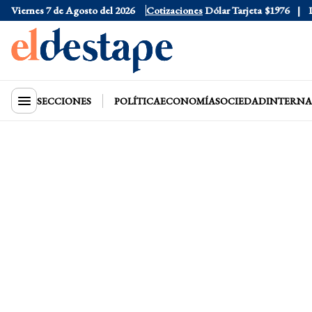
Viernes 7 de Agosto del 2026
Dólar Oficial
$1520
Cotizaciones
Dólar Tarjeta
$1976
Dóla
SECCIONES
POLÍTICA
ECONOMÍA
SOCIEDAD
INTERNA