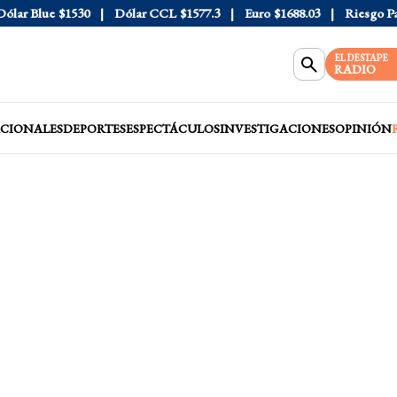
r Blue
$1530
Dólar CCL
$1577.3
Euro
$1688.03
Riesgo País
EL DESTAPE
RADIO
CIONALES
DEPORTES
ESPECTÁCULOS
INVESTIGACIONES
OPINIÓN