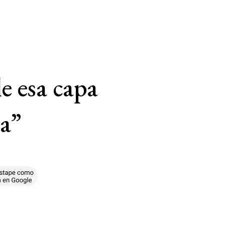
e esa capa
da”