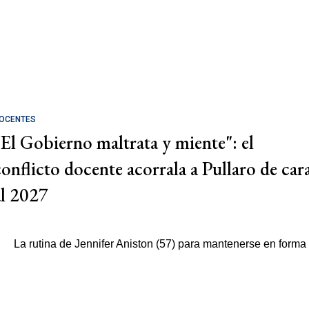
OCENTES
"El Gobierno maltrata y miente": el
conflicto docente acorrala a Pullaro de car
al 2027