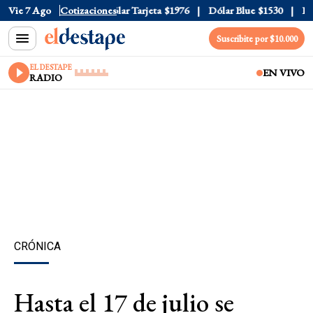
lar Oficial
Vie 7 Ago
$1520
Cotizaciones
Dólar Tarjeta
$1976
Dólar Blue
$1530
Dóla
Suscribite por $10.000
EL DESTAPE
EN VIVO
RADIO
CRÓNICA
Hasta el 17 de julio se