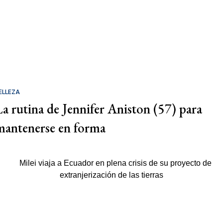
ELLEZA
La rutina de Jennifer Aniston (57) para
mantenerse en forma