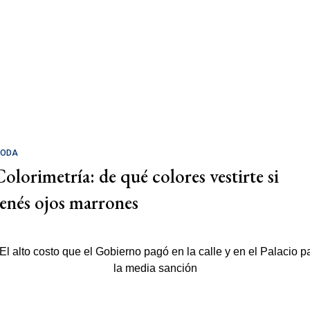
ODA
Colorimetría: de qué colores vestirte si
tenés ojos marrones