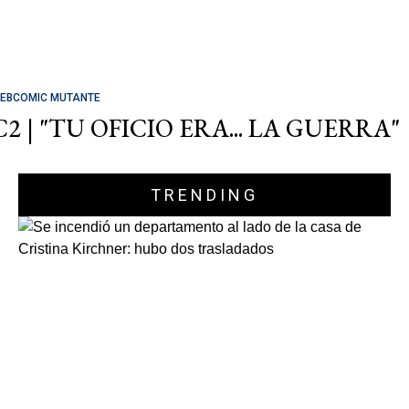
EBCOMIC MUTANTE
C2 | "TU OFICIO ERA... LA GUERRA"
TRENDING