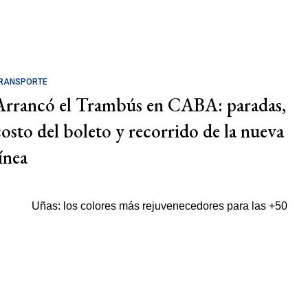
RANSPORTE
Arrancó el Trambús en CABA: paradas,
costo del boleto y recorrido de la nueva
ínea