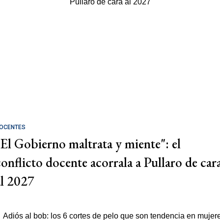
OCENTES
"El Gobierno maltrata y miente": el
conflicto docente acorrala a Pullaro de car
al 2027