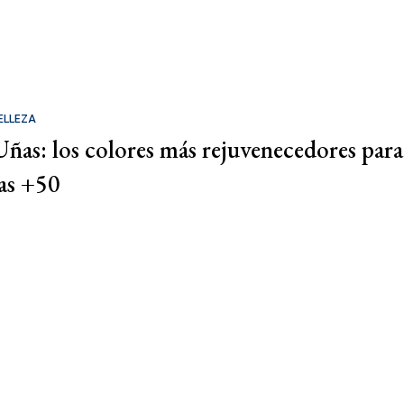
ELLEZA
Uñas: los colores más rejuvenecedores para
las +50