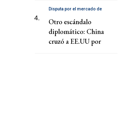
Disputa por el mercado de
telecomunicaciones
4.
Otro escándalo
diplomático: China
cruzó a EE.UU por
presionar a una
cooperativa Argentina