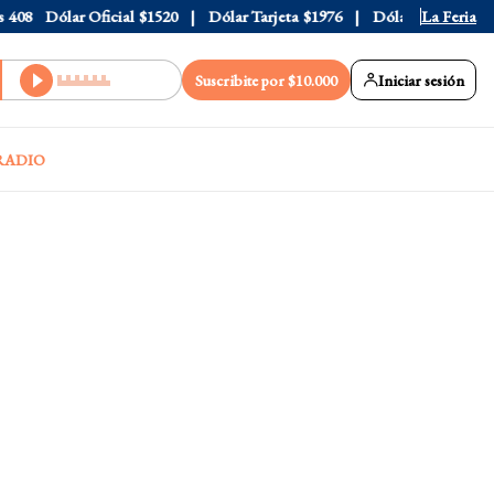
8
Dólar Oficial
$1520
Dólar Tarjeta
$1976
Dólar Blue
La Feria
$1530
Suscribite por $10.000
Iniciar sesión
RADIO