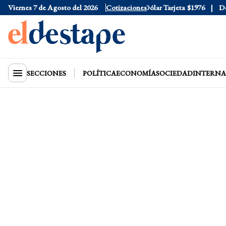
Viernes 7 de Agosto del 2026
Dólar Oficial
$1520
Cotizaciones
Dólar Tarjeta
$1976
Dólar
SECCIONES
POLÍTICA
ECONOMÍA
SOCIEDAD
INTERNA