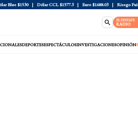
 Blue
$1530
Dólar CCL
$1577.3
Euro
$1688.03
Riesgo País
40
EL DESTAPE
RADIO
CIONALES
DEPORTES
ESPECTÁCULOS
INVESTIGACIONES
OPINIÓN