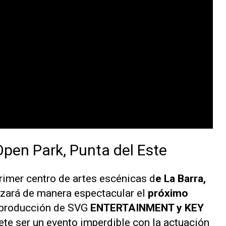
Open Park, Punta del Este
rimer centro de artes escénicas d
e La Barra,
ará de manera espectacular el
próximo
 producción de SVG
ENTERTAINMENT y KEY
ete ser un evento imperdible con la actuación