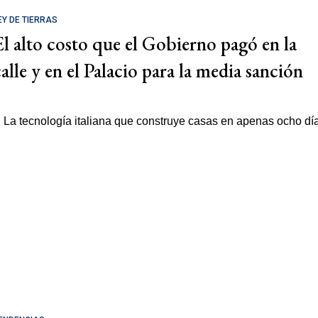
EY DE TIERRAS
El alto costo que el Gobierno pagó en la
calle y en el Palacio para la media sanción