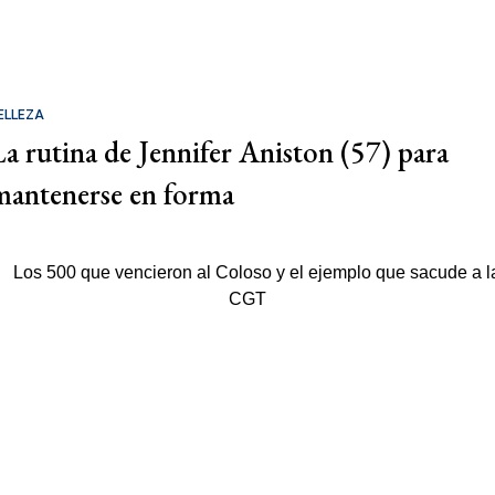
ELLEZA
La rutina de Jennifer Aniston (57) para
mantenerse en forma