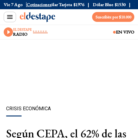
lar Oficial
Vie 7 Ago
$1520
Cotizaciones
Dólar Tarjeta
$1976
Dólar Blue
$1530
Dóla
Suscribite por $10.000
EL DESTAPE
EN VIVO
RADIO
CRISIS ECONÓMICA
Según CEPA, el 62% de las