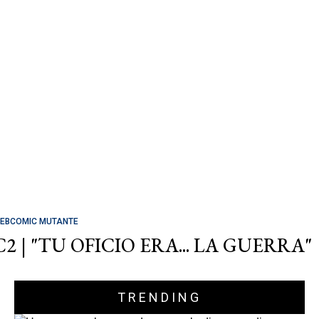
EBCOMIC MUTANTE
C2 | "TU OFICIO ERA... LA GUERRA"
TRENDING