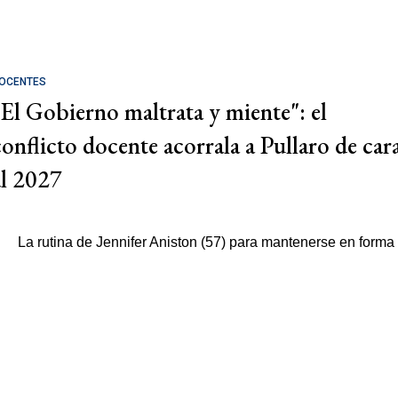
OCENTES
"El Gobierno maltrata y miente": el
conflicto docente acorrala a Pullaro de car
al 2027