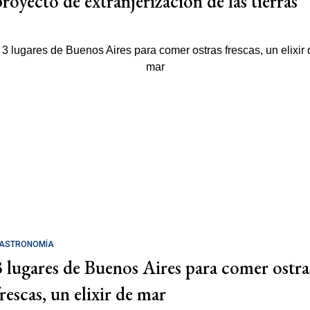
proyecto de extranjerización de las tierras
ASTRONOMÍA
3 lugares de Buenos Aires para comer ostra
rescas, un elixir de mar