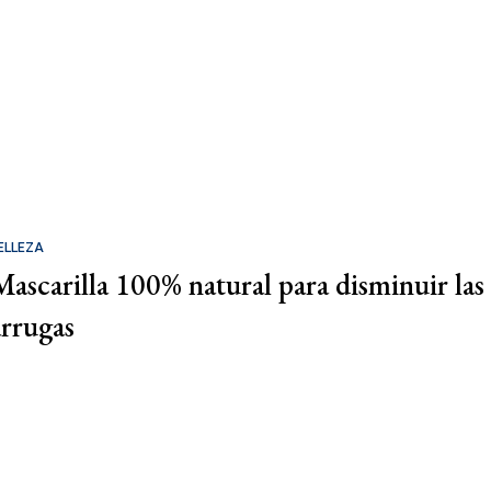
ELLEZA
Mascarilla 100% natural para disminuir las
arrugas