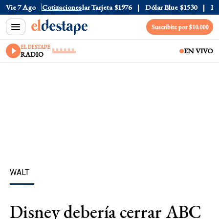
ar Oficial
Vie 7 Ago
$1520
Cotizaciones
Dólar Tarjeta
$1976
Dólar Blue
$1530
Dóla
Suscribite por $10.000
EL DESTAPE
EN VIVO
RADIO
WALT
Disney debería cerrar ABC