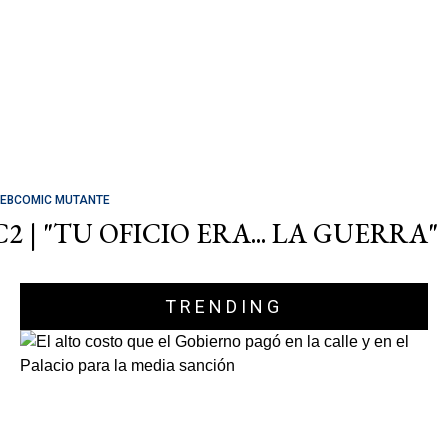
EBCOMIC MUTANTE
C2 | "TU OFICIO ERA... LA GUERRA"
TRENDING