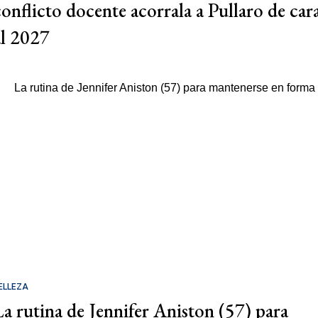
conflicto docente acorrala a Pullaro de car
al 2027
ELLEZA
La rutina de Jennifer Aniston (57) para