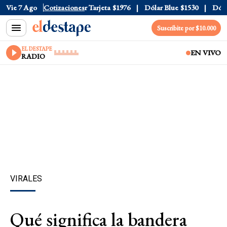
Oficial
Vie 7 Ago
$1520
Cotizaciones
Dólar Tarjeta
$1976
Dólar Blue
$1530
Dólar C
Suscribite por $10.000
EL DESTAPE
EN VIVO
RADIO
VIRALES
Qué significa la bandera