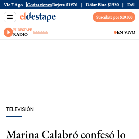
Oficial
Vie 7 Ago
$1520
Cotizaciones
Dólar Tarjeta
$1976
Dólar Blue
$1530
Dólar C
Suscribite por $10.000
EL DESTAPE
EN VIVO
RADIO
TELEVISIÓN
Marina Calabró confesó lo