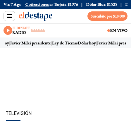
ar Oficial
Vie 7 Ago
$1520
Cotizaciones
Dólar Tarjeta
$1976
Dólar Blue
$1525
Dólar
Suscribite por $10.000
EL DESTAPE
EN VIVO
RADIO
 hoy
Javier Milei presidente
Ley de Tierras
Dólar hoy
Javier Milei preside
TELEVISIÓN