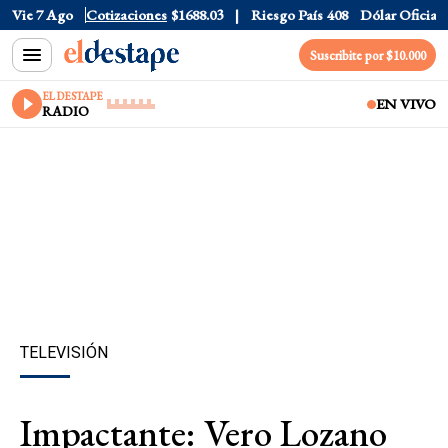
r CCL
Vie 7 Ago
$1577.3
Cotizaciones
Euro
$1688.03
Riesgo País
408
Dólar Oficial
$152
Suscribite por $10.000
EL DESTAPE
EN VIVO
RADIO
TELEVISIÓN
Impactante: Vero Lozano