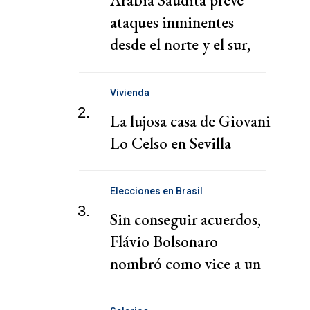
Arabia Saudita prevé
ataques inminentes
desde el norte y el sur,
según un alto cargo
Vivienda
2.
La lujosa casa de Giovani
Lo Celso en Sevilla
Elecciones en Brasil
3.
Sin conseguir acuerdos,
Flávio Bolsonaro
nombró como vice a un
diputado de su partido