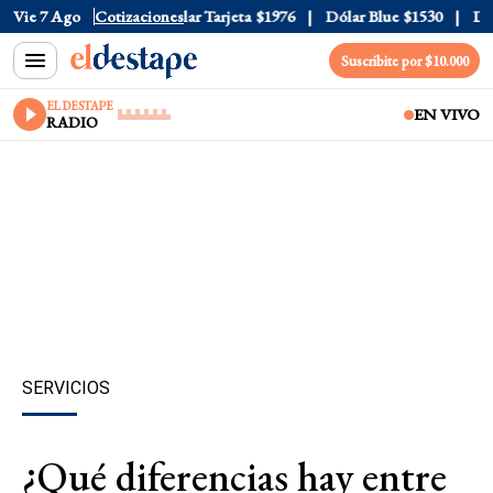
ar Oficial
Vie 7 Ago
$1520
Cotizaciones
Dólar Tarjeta
$1976
Dólar Blue
$1530
Dólar
Suscribite por $10.000
EL DESTAPE
EN VIVO
RADIO
SERVICIOS
¿Qué diferencias hay entre