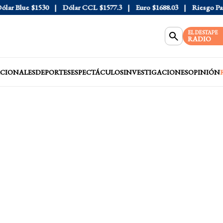
r Blue
$1530
Dólar CCL
$1577.3
Euro
$1688.03
Riesgo País
4
EL DESTAPE
RADIO
CIONALES
DEPORTES
ESPECTÁCULOS
INVESTIGACIONES
OPINIÓN