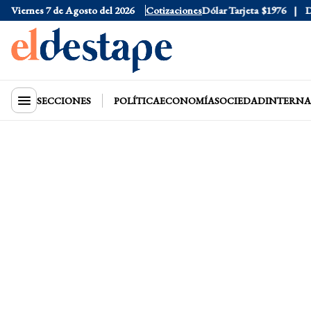
Viernes 7 de Agosto del 2026
Dólar Oficial
$1520
Cotizaciones
Dólar Tarjeta
$1976
Dóla
SECCIONES
POLÍTICA
ECONOMÍA
SOCIEDAD
INTERNA