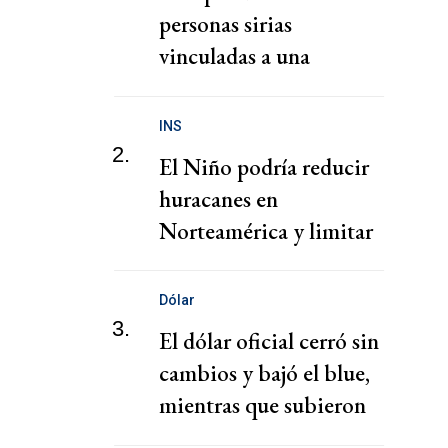
personas sirias
vinculadas a una
presunta red de tráfico
de migrantes
INS
2.
El Niño podría reducir
huracanes en
Norteamérica y limitar
pérdidas, dice el CEO de
Zurich
Dólar
3.
El dólar oficial cerró sin
cambios y bajó el blue,
mientras que subieron
los financieros