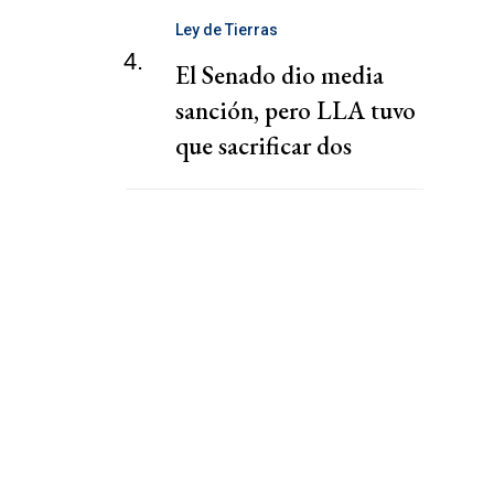
Ley de Tierras
4.
El Senado dio media
sanción, pero LLA tuvo
que sacrificar dos
capítulos claves