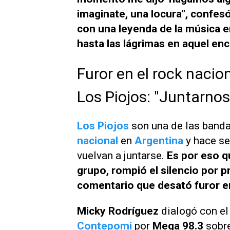
imaginate, una locura", confes
con una leyenda de la música 
hasta las lágrimas en aquel en
Furor en el rock nacio
Los Piojos: "Juntarnos
Los Piojos
son una de las band
nacional
en
Argentina
y hace s
vuelvan a juntarse.
Es por eso q
grupo, rompió el silencio por 
comentario que desató furor e
Micky Rodríguez
dialogó con el
Contepomi
por
Mega 98.3
sobre