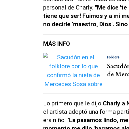
personal de Charly.
"Me dice 'te
tiene que ser! Fuimos y a mi m
no decirle 'maestro, Dios'. Sin
MÁS INFO
Folklore
Sacudón 
de Merc
Lo primero que le dijo
Charly
a
el artista adoptó una forma part
era niño. "
La pasamos lindo, me
momento me dijo 'hagamos algo j