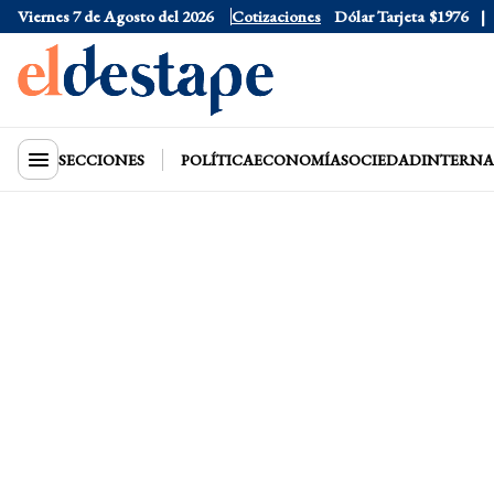
Viernes 7 de Agosto del 2026
Dólar Oficial
Cotizaciones
$1520
Dólar Tarjeta
$1976
Dó
SECCIONES
POLÍTICA
ECONOMÍA
SOCIEDAD
INTERNA