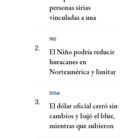
personas sirias
vinculadas a una
presunta red de tráfico
de migrantes
INS
2.
El Niño podría reducir
huracanes en
Norteamérica y limitar
pérdidas, dice el CEO de
Zurich
Dólar
3.
El dólar oficial cerró sin
cambios y bajó el blue,
mientras que subieron
los financieros