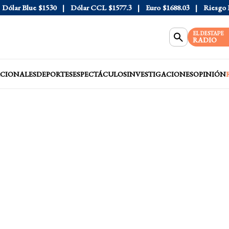
lar Blue
$1530
Dólar CCL
$1577.3
Euro
$1688.03
Riesgo País
EL DESTAPE
RADIO
CIONALES
DEPORTES
ESPECTÁCULOS
INVESTIGACIONES
OPINIÓN