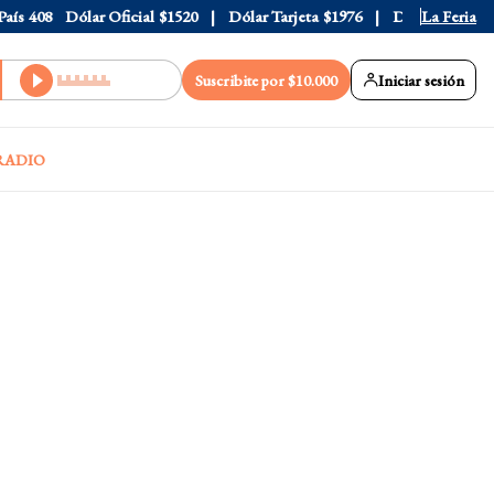
408
Dólar Oficial
$1520
Dólar Tarjeta
$1976
Dólar Blue
La Feria
$1530
Suscribite por $10.000
Iniciar sesión
RADIO