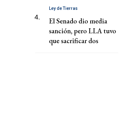
Ley de Tierras
4.
El Senado dio media
sanción, pero LLA tuvo
que sacrificar dos
capítulos claves