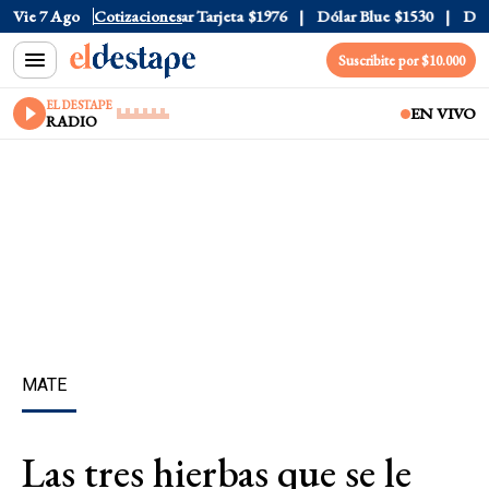
r Oficial
Vie 7 Ago
$1520
Cotizaciones
Dólar Tarjeta
$1976
Dólar Blue
$1530
Dólar
Suscribite por $10.000
EL DESTAPE
EN VIVO
RADIO
MATE
Las tres hierbas que se le