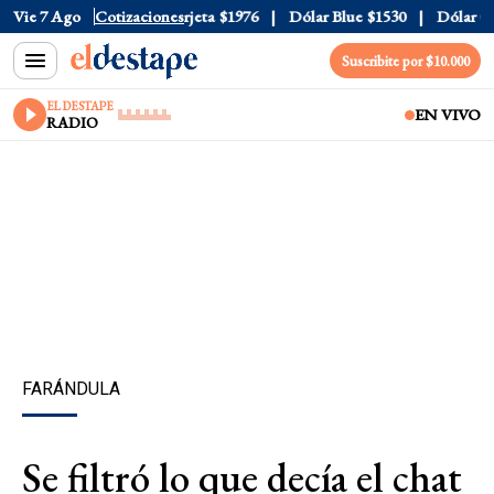
cial
Vie 7 Ago
$1520
Cotizaciones
Dólar Tarjeta
$1976
Dólar Blue
$1530
Dólar CCL
Suscribite por $10.000
EL DESTAPE
EN VIVO
RADIO
FARÁNDULA
Se filtró lo que decía el chat