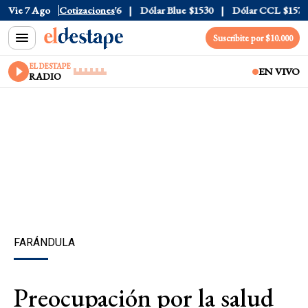
0
Vie 7 Ago
Dólar Tarjeta
Cotizaciones
$1976
Dólar Blue
$1530
Dólar CCL
$1577.3
Suscribite por $10.000
EL DESTAPE
EN VIVO
RADIO
FARÁNDULA
Preocupación por la salud