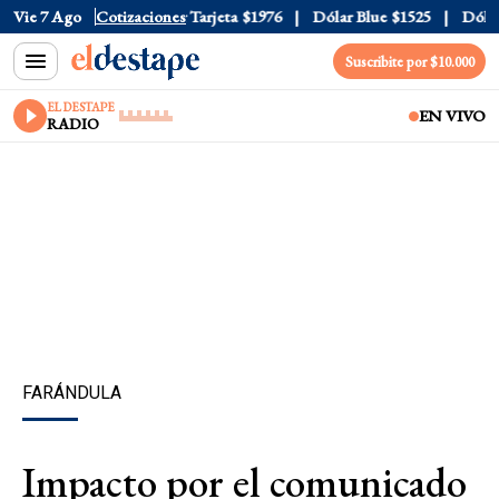
Oficial
Vie 7 Ago
$1520
Cotizaciones
Dólar Tarjeta
$1976
Dólar Blue
$1525
Dólar C
Suscribite por $10.000
EL DESTAPE
EN VIVO
RADIO
FARÁNDULA
Impacto por el comunicado