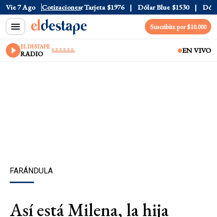
Oficial
Vie 7 Ago
$1520
Cotizaciones
Dólar Tarjeta
$1976
Dólar Blue
$1530
Dólar 
Suscribite por $10.000
EL DESTAPE
EN VIVO
RADIO
FARÁNDULA
Así está Milena, la hija