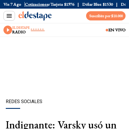
 Oficial
Vie 7 Ago
$1520
Cotizaciones
Dólar Tarjeta
$1976
Dólar Blue
$1530
Dólar 
Suscribite por $10.000
EL DESTAPE
EN VIVO
RADIO
REDES SOCIALES
Indignante: Varsky usó un