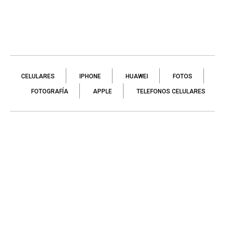
CELULARES
IPHONE
HUAWEI
FOTOS
FOTOGRAFÍA
APPLE
TELEFONOS CELULARES