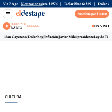
ial
Vie 7 Ago
$1520
Dólar Tarjeta
Cotizaciones
$1976
Dólar Blue
$1525
Dólar CCL
$
Suscribite por $10.000
EL DESTAPE
EN VIVO
RADIO
as
San Cayetano
Dólar hoy
Inflación
Javier Milei presidente
Ley de Tierra
CULTURA