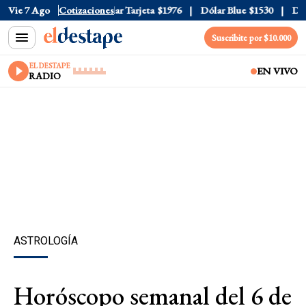
r Oficial
Vie 7 Ago
$1520
Cotizaciones
Dólar Tarjeta
$1976
Dólar Blue
$1530
Dólar
Suscribite por $10.000
EL DESTAPE
EN VIVO
RADIO
ASTROLOGÍA
Horóscopo semanal del 6 de